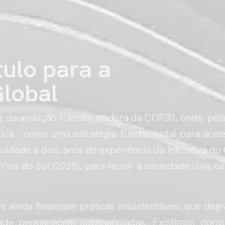
ulo para a
lobal
 da ambição transformadora da COP30, onde, pela
tica - como uma estratégia fundamental para acel
nuidade a dois anos de experiência da Iniciativa d
frica do Sul (2025), para reunir a sociedade civil, 
es ainda financiam práticas insustentáveis que de
ade permanecem subfinanciadas. Existimos porq