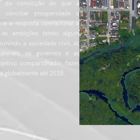
 e da convicção de que a
conciliar prosperidade e
 é a resposta operacional a
 as ambições tendo algum
eunindo a sociedade civil, as
laterais, os governos e as
etivo compartilhado: fazer
a globalmente até 2028.