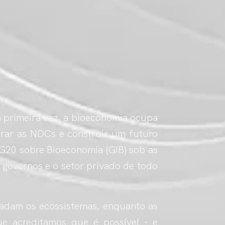
 primeira vez, a bioeconomia ocupa
erar as NDCs e construir um futuro
o G20 sobre Bioeconomia (GIB) sob as
os governos e o setor privado de todo
gradam os ecossistemas, enquanto as
ue acreditamos que é possível - e