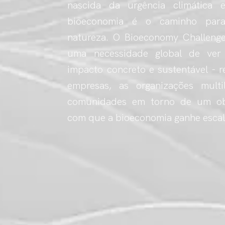
nascida da urgência climática
bioeconomia é o caminho para 
natureza. O Bioeconomy Challenge
uma necessidade global de ver
impacto concreto e sustentável - r
empresas, as organizações multi
comunidades em torno de um obj
com que a bioeconomia ganhe escal