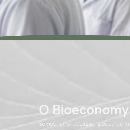
O Bioeconomy
Somos uma coalizão global de múl